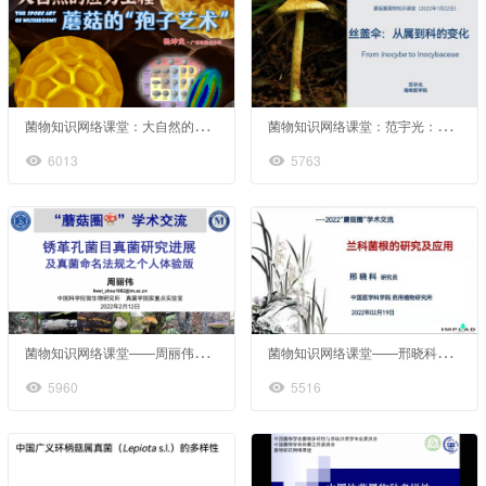
菌
物知识网络课堂：大自然的应力工程——蘑菇的“孢子艺术”
菌
物知识网络课堂：范宇光：丝盖伞——从属到科的变化
6013
5763
菌
物知识网络课堂——周丽伟：锈革孔菌目真菌研究进展及真菌命名法规之个人体验版
菌
物知识网络课堂——邢晓科：兰科菌根的研究及应用
5960
5516