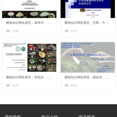
菌
物知识网络课堂：葛再伟：中国广义环柄菇属真菌的多样性
菌
物知识网络课堂：范黎：中国块菌属物多样性及地理分布
5788
5781
菌
物知识网络课堂：李国杰：红菇属分类研究
菌
物知识网络课堂：颜俊清：广义脆柄菇属（psathyrella s.l.）——房前屋后的小朋友
5928
5546
课程导航
学习小组
资讯频道