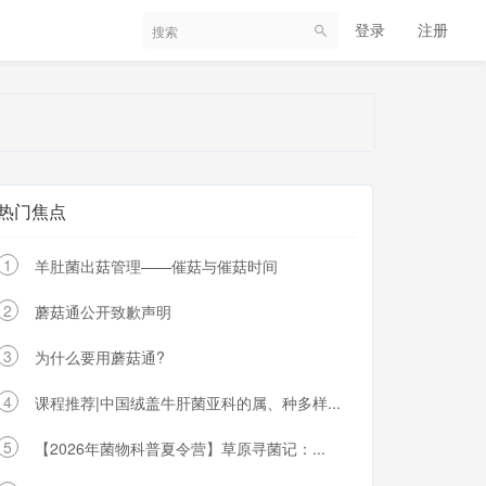
登录
注册
热门焦点
1
羊肚菌出菇管理——催菇与催菇时间
2
蘑菇通公开致歉声明
3
为什么要用蘑菇通?
4
课程推荐|中国绒盖牛肝菌亚科的属、种多样...
5
【2026年菌物科普夏令营】草原寻菌记：...