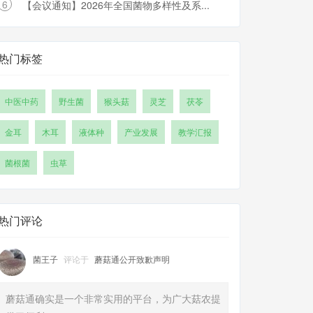
6
【会议通知】2026年全国菌物多样性及系...
热门标签
中医中药
野生菌
猴头菇
灵芝
茯苓
金耳
木耳
液体种
产业发展
教学汇报
菌根菌
虫草
热门评论
菌王子
评论于
蘑菇通公开致歉声明
蘑菇通确实是一个非常实用的平台，为广大菇农提