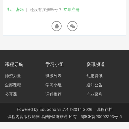
找回密码
|
还没有注册帐号？
立即注册
课程导航
学习小组
资讯频道
师资力量
班级列表
动态资讯
全部课程
学习小组
通知公告
公开课
课程推荐
产业聚焦
Powered by
EduSoho v8.7.4
©2014-2026
课程存档
课程内容版权均归
易菇网&蘑菇通
所有
鄂ICP备20002293号-5