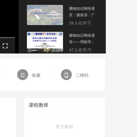
及地理分布
菌物知识网络课
堂：颜俊清：广
义脆柄菇属
34人在学习
（psathyrella
s.l.）——房前屋
菌物知识网络课
后的小朋友
堂——周丽伟：
锈革孔菌目真菌
47人在学习
研究进展及真菌
命名法规之个人
体验版
收藏
二维码
课程教师
暂无教师