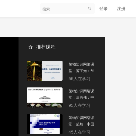
登录
注册
推荐课程
菌物知识网络课
堂：范宇光：丝
盖伞——从属到
55人在学习
科的变化
菌物知识网络课
堂：葛再伟：中
国广义环柄菇属
95人在学习
真菌的多样性
菌物知识网络课
堂：范黎：中国
块菌属物多样性
45人在学习