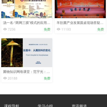
汤一名-“两网三膜”模式的应用方法及注意事项-第九届羊肚菌大会-2025.3.8
羊肚菌产业发展圆桌现场答疑会-第八届羊肚菌大会-2024.3.15
7236
免费
11193
免费
菌物知识网络课堂：范宇光：丝盖伞——从属到科的变化
20188
免费
课程导航
学习小组
资讯频道