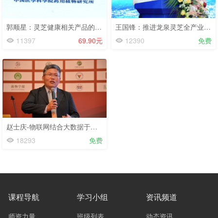
郭顺星：灵芝健康相关产品的研发及准入探讨-第三届灵芝大会-2022.11.13
王国锋：推进龙泉灵芝全产业链高质量发展助力共同富裕示范区建设-第三届灵芝大会-2022.11.13
11397
69.90元
12390
免费
赵士庆-物联网结合大数据于蛹虫草产业生产管理之应用-第三届虫草大会-2019.7.12
18293
免费
课程导航
学习小组
资讯频道
师资力量
班级列表
动态资讯