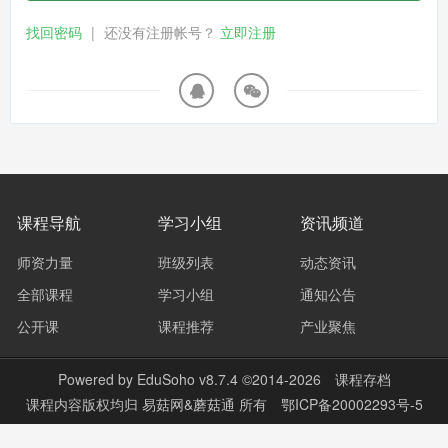
找回密码
|
还没有注册帐号？
立即注册
课程导航
学习小组
资讯频道
师资力量
班级列表
动态资讯
全部课程
学习小组
通知公告
公开课
课程推荐
产业聚焦
Powered by
EduSoho v8.7.4
©2014-2026
课程存档
课程内容版权均归
易菇网&蘑菇通
所有
鄂ICP备20002293号-5