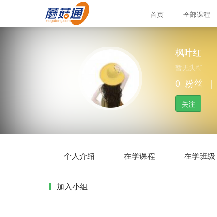
首页
全部课程
枫叶红
暂无头衔
0
粉丝
｜
关注
个人介绍
在学课程
在学班级
加入小组