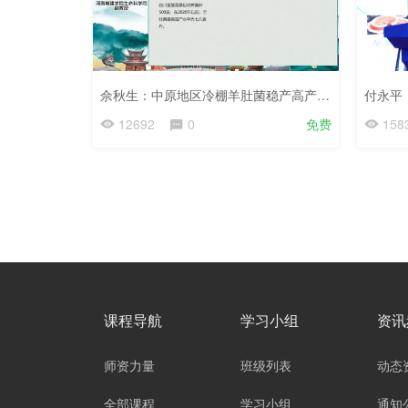
佘秋生：中原地区冷棚羊肚菌稳产高产种植技术-第七届羊肚菌-2023.9.3
12692
0
免费
158
课程导航
学习小组
资讯
师资力量
班级列表
动态
全部课程
学习小组
通知