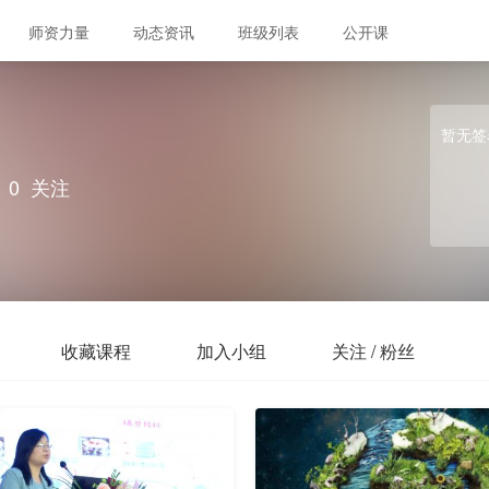
师资力量
动态资讯
班级列表
公开课
暂无签
0
关注
收藏课程
加入小组
关注 / 粉丝