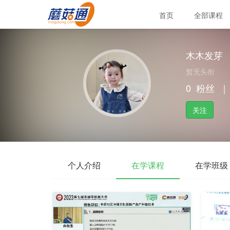
首页
全部课程
木木发芽
暂无头衔
0
粉丝
｜
关注
个人介绍
在学课程
在学班级