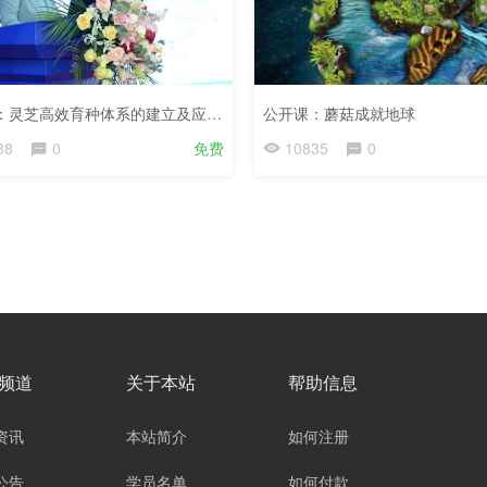
付永平：灵芝高效育种体系的建立及应用-第三届灵芝大会-2022.11.13
公开课：蘑菇成就地球
38
0
免费
10835
0
频道
关于本站
帮助信息
资讯
本站简介
如何注册
公告
学员名单
如何付款